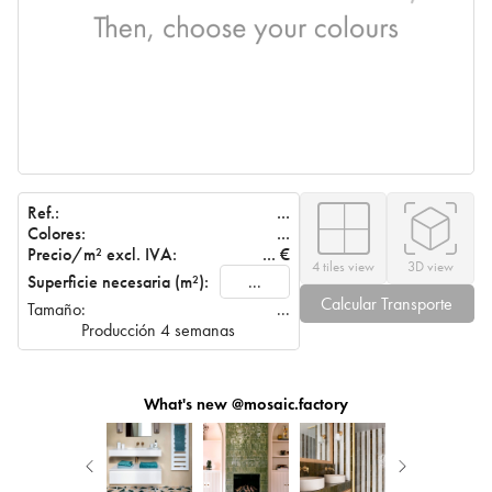
Ref.:
...
Colores:
...
Precio/m² excl. IVA:
...
€
4 tiles view
3D view
Superficie necesaria (m²):
Calcular Transporte
Tamaño:
...
Producción 4 semanas
What's new @mosaic.factory