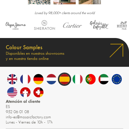
Loved by 98,000+ clients around the world
Colour Samples
Disponibles en nuestros showrooms
y en nuestra tienda online
Atención al cliente
ES
952 06 01 08
info-es@mosaicfactory.com
Lunes - Viernes de 10h - 17h